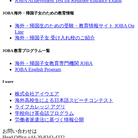
JOBA Achievement Test for Returnee Entrance Exams
JOBA 海外・帰国子女のための教育情報
海外・帰国生のための受験・教育情報サイト JOBA On
Line
海外・帰国子女 受け入れ校のご紹介
JOBA 教育プログラム一覧
海外・帰国子女教育専門機関 JOBA
JOBA English Program
I ware
株式会社アイウエア
海外高校生による日本語スピーチコンテスト
ライフカレッジ アグリ
学校向け英会話プログラム
労働者派遣法に基づく情報公開
お問い合わせは
Head Office
+44-20-8343-4332