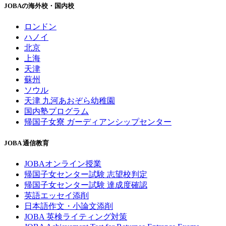
JOBAの海外校・国内校
ロンドン
ハノイ
北京
上海
天津
蘇州
ソウル
天津 九河あおぞら幼稚園
国内塾プログラム
帰国子女寮 ガーディアンシップセンター
JOBA 通信教育
JOBAオンライン授業
帰国子女センター試験 志望校判定
帰国子女センター試験 達成度確認
英語エッセイ添削
日本語作文・小論文添削
JOBA 英検ライティング対策